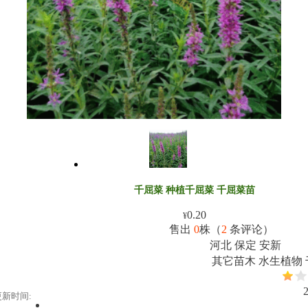
千屈菜 种植千屈菜 千屈菜苗
0.20
¥
售出
0
株（
2
条评论）
河北 保定 安新
其它苗木 水生植物
更新时间: