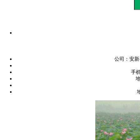
公司：
安新
手